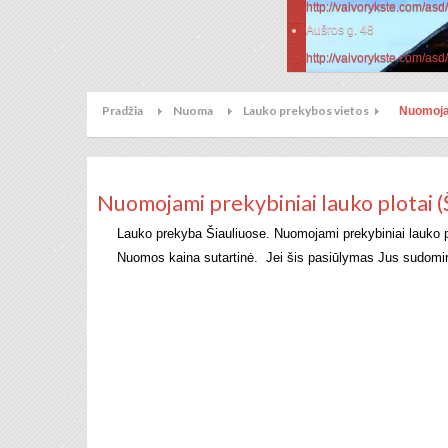
http://vaivorykste.com/as
Aušros g. 48
http://vaivorykste.com/as
Pradžia
Nuoma
Lauko prekybos vietos
Nuomojam
Pramonės g. 23d
Nuomojami prekybiniai lauko plotai (Š
Lauko prekyba Šiauliuose. Nuomojami prekybiniai lauko plo
Aušros g. 48
Nuomos kaina sutartinė.
Jei šis pasiūlymas Jus sudomino