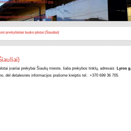
d/images/Nuotraukos_virsus/10.jpg
d/images/Nuotraukos_virsus/01.jpg
i prekybiniai lauko plotai (Šiauliai)
iauliai)
tai įvairiai prekybai Šiaulių mieste, šalia prekybos tinklų, adresais:
Lyros g.
, dėl detalesnės informacijos prašome kreiptis tel.: +370 699 36 705.