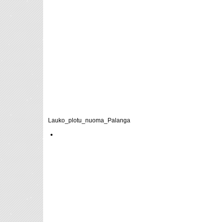
Draugystės g. 14
Lauko_plotu_nuoma_Palanga