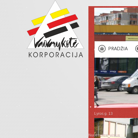
PRADŽIA
Lyros g. 13
Nuotraukos_virsus