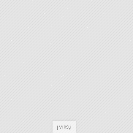
Į VIRŠŲ